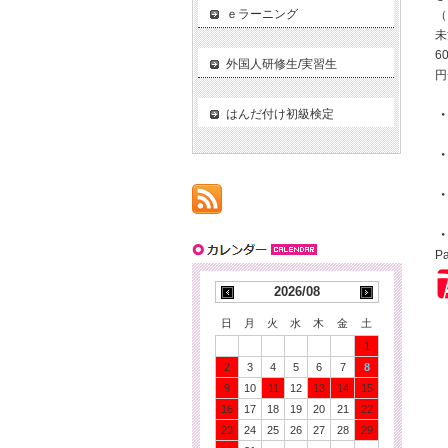
ｅラーニング
（
未
6
外国人研修生/実習生
円
はんだ付け初級検定
・
P
2026/08
日
月
火
水
木
金
土
1
2
3
4
5
6
7
8
9
10
11
12
13
14
15
16
17
18
19
20
21
22
23
24
25
26
27
28
29