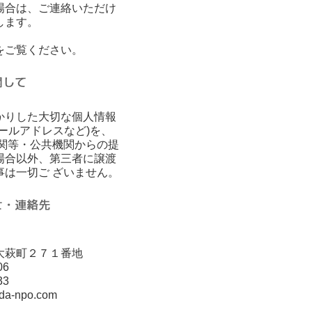
場合は、ご連絡いただけ
します。
をご覧ください。
かりした大切な個人情報
ールアドレスなど)を、
機関等・公共機関からの提
場合以外、第三者に譲渡
事は一切ご ざいません。
大萩町２７１番地
06
33
nda-npo.com