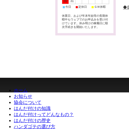
30
31
■
■
■
◆
今日
定休日
ＧＷ休暇
休業日、および年末年始等の長期休
暇中もウェブでのお申込みを受け付
けています。休み明けの稼働日に順
次手続きを開始いたします。