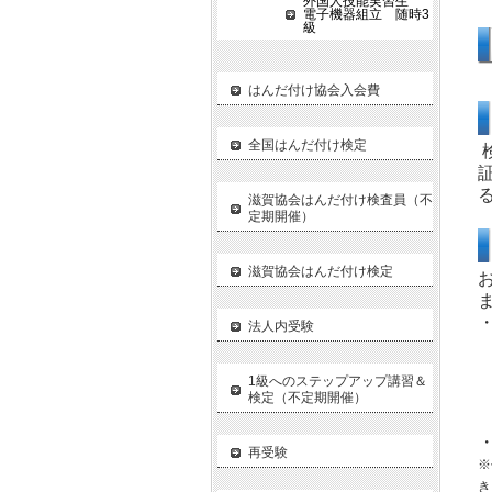
外国人技能実習生
電子機器組立 随時3
級
はんだ付け協会入会費
全国はんだ付け検定
滋賀協会はんだ付け検査員（不
定期開催）
滋賀協会はんだ付け検定
法人内受験
1級へのステップアップ講習＆
検定（不定期開催）
再受験
※
き