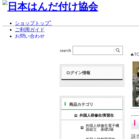
T
ログイン情報
商品カテゴリ
外国人研修生/実習生
外国人研修生電子機
器組立 基礎2級
該