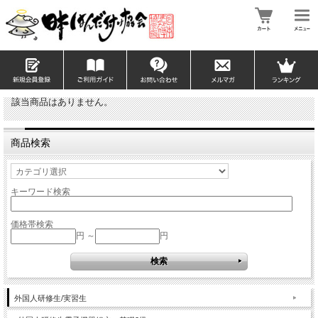
該当商品はありません。
商品検索
キーワード検索
価格帯検索
円 ～
円
外国人研修生/実習生